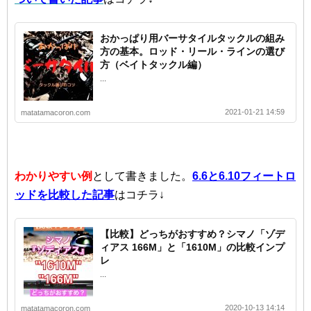
おかっぱり用バーサタイルタックルの組み
方の基本。ロッド・リール・ラインの選び
方（ベイトタックル編）
...
2021-01-21 14:59
matatamacoron.com
わかりやすい例
として書きました。
6.6と6.10フィートロ
ッドを比較した記事
はコチラ↓
【比較】どっちがおすすめ？シマノ「ゾデ
ィアス 166M」と「1610M」の比較インプ
レ
...
2020-10-13 14:14
matatamacoron.com