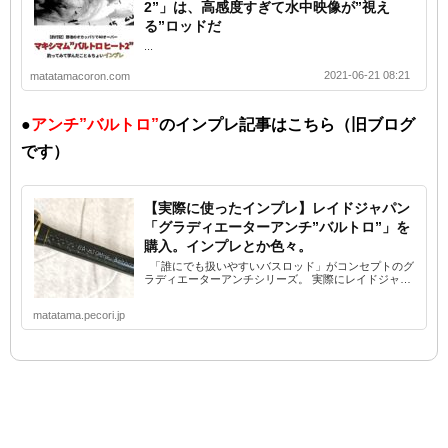
2”」は、高感度すぎて水中映像が”視え
る”ロッドだ
...
2021-06-21 08:21
matatamacoron.com
●
アンチ”バルトロ”
のインプレ記事はこちら（旧ブログ
です）
【実際に使ったインプレ】レイドジャパン
「グラディエーターアンチ”バルトロ”」を
購入。インプレとか色々。
「誰にでも扱いやすいバスロッド」がコンセプトのグ
ラディエーターアンチシリーズ。 実際にレイドジャ…
matatama.pecori.jp