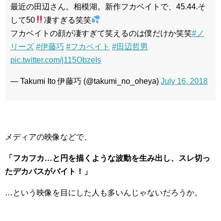
最近の田辺さん。相模湖。新作フカベイトで、45.44.そ
して50
凄すぎる笑笑
フカベイトの顔が凄すぎて笑えるのは僕だけか笑笑
#ノ
リーズ
#伊藤巧
#フカベイト
#田辺哲男
pic.twitter.com/j115ObzeIs
— Takumi Ito 伊藤巧 (@takumi_no_oheya)
July 16, 2018
メディアの映像などで、
「フカフカ…と円を描くような波動を生み出し、スレ切っ
たデカバスがバイト！」
…という映像を目にした人も多いんじゃないだろうか。