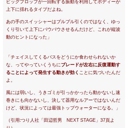
ビッグプロップが一回転する振動を利用してボディーが
上下に揺れるタイプだよね。
あの手のスイッシャーはブルブル引くのではなく、ゆっ
くり引いて上下にバウバウさせるんだけど、これが縦波
動のヒントになった」
「チェイスしてくるバスをどうにか食わせられないか
な、ってやっていくうちに
ブレードが左右に反復運動す
ることによって発生する動きが効く
ことに気づいたんだ
よ。
風には弱いし、うきゴミが引っかかったら動かないし速
巻きにも向かないし、決して器用なルアーではないんだ
けど、状況によっては最強トップウォーターになる。」
（引用:つり人社「田辺哲男 NEXT STAGE」37頁よ
り）