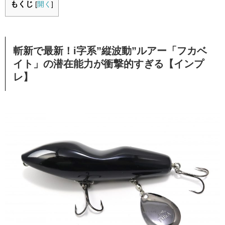
もくじ
[
開く
]
斬新で最新！i字系”縦波動”ルアー「フカベ
イト」の潜在能力が衝撃的すぎる【インプ
レ】