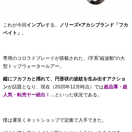
これが今回
インプレ
する、
ノリーズ×アカシブランド「フカ
ベイト」
。
専用のコロラドブレードが搭載された、i字系”縦波動”の大
型トップウォータールアー。
縦にフカフカと揺れて、円形状の波紋を生み出すアクショ
ン
が話題となり、現在（2020年12月時点）では
超品薄・超
人気・転売ヤー続出！
…といった状況である。
僕は運良くネットショップで定価で入手できた。