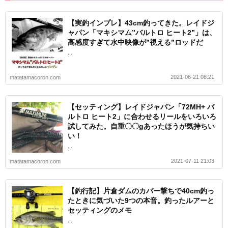
【実釣インプレ】43cm釣ってきた。レイドジ
ャパン「マキシマム”バルトロ ヒート2”」は、
高感度すぎて水中映像が”視える”ロッドだ
...
2021-06-21 08:21
matatamacoron.com
【セッティング】レイドジャパン「72MH+ バ
ルトロ ヒート2」に合わせるリールをいろいろ
試してみた。自重〇〇gあったほうが気持ちい
い！
...
2021-07-11 21:03
matatamacoron.com
【釣行記】片倉ダムのカバー撃ちで40cm釣っ
たときに気づいた9つの本音。釣ったルアーと
セッティングのメモ
...