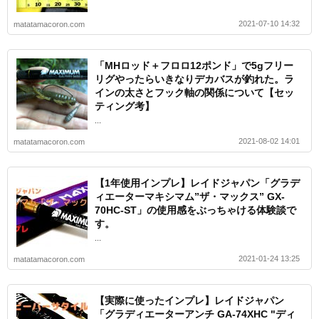
2021-07-10 14:32
matatamacoron.com
「MHロッド＋フロロ12ポンド」で5gフリー
リグやったらいきなりデカバスが釣れた。ラ
インの太さとフック軸の関係について【セッ
ティング考】
...
2021-08-02 14:01
matatamacoron.com
【1年使用インプレ】レイドジャパン「グラデ
ィエーターマキシマム”ザ・マックス” GX-
70HC-ST」の使用感をぶっちゃける体験談で
す。
...
2021-01-24 13:25
matatamacoron.com
【実際に使ったインプレ】レイドジャパン
「グラディエーターアンチ GA-74XHC "ディ