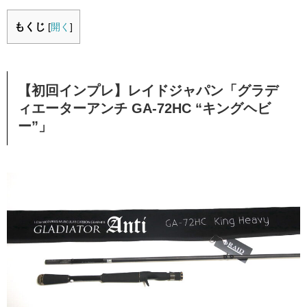
もくじ
[
開く
]
【初回インプレ】レイドジャパン「グラデ
ィエーターアンチ GA-72HC “キングヘビ
ー”」