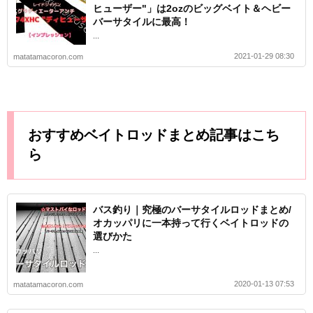
ヒューザー"」は2ozのビッグベイト＆ヘビー
バーサタイルに最高！
...
2021-01-29 08:30
matatamacoron.com
おすすめベイトロッドまとめ記事はこち
ら
バス釣り｜究極のバーサタイルロッドまとめ/
オカッパリに一本持って行くベイトロッドの
選びかた
...
2020-01-13 07:53
matatamacoron.com