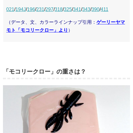
021
/
1
94J
/
196
/
231
/
297
/
318
/
325
/
341
/
343
/
390
/
411
（データ、文、カラーラインナップ引用：
ゲーリーヤマ
モト「モコリークロー」より
）
「モコリークロー」の重さは？