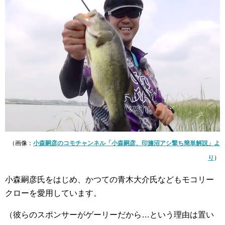
（画像：
小森嗣彦のコモチャンネル「小森嗣彦、印旛沼アシ撃ち簡単解説」よ
り
）
小森嗣彦氏をはじめ、かつての青木大介氏などもモコリー
クローを愛用しています。
（彼らのスポンサーがゲーリーだから…という理由は置い