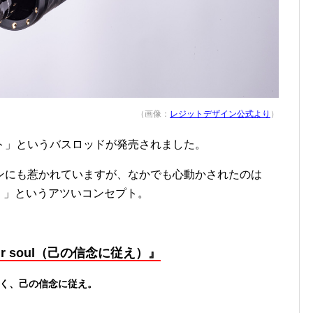
（画像：
レジットデザイン公式より
）
ト」というバスロッドが発売されました。
ンにも惹かれていますが、なかでも心動かされたのは
）
」というアツいコンセプト。
your soul（己の信念に従え）』
く、己の信念に従え。