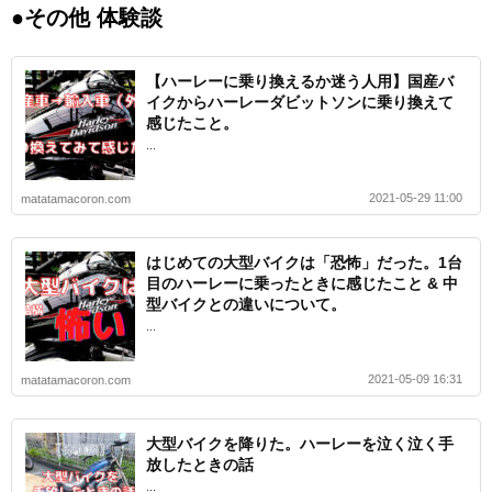
●その他 体験談
【ハーレーに乗り換えるか迷う人用】国産バ
イクからハーレーダビットソンに乗り換えて
感じたこと。
...
2021-05-29 11:00
matatamacoron.com
はじめての大型バイクは「恐怖」だった。1台
目のハーレーに乗ったときに感じたこと & 中
型バイクとの違いについて。
...
2021-05-09 16:31
matatamacoron.com
大型バイクを降りた。ハーレーを泣く泣く手
放したときの話
...