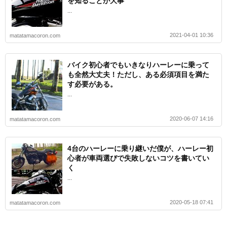
を知ることが大事
...
2021-04-01 10:36
matatamacoron.com
バイク初心者でもいきなりハーレーに乗って
も全然大丈夫！ただし、ある必須項目を満た
す必要がある。
...
2020-06-07 14:16
matatamacoron.com
4台のハーレーに乗り継いだ僕が、ハーレー初
心者が車両選びで失敗しないコツを書いてい
く
...
2020-05-18 07:41
matatamacoron.com