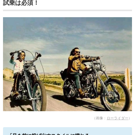
試乗は必須！
（画像：
ローライダー
）