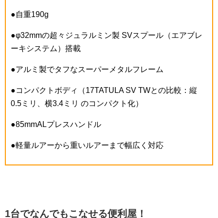
●自重190g
●φ32mmの超々ジュラルミン製 SVスプール（エアブレ
ーキシステム）搭載
●アルミ製でタフなスーパーメタルフレーム
●コンパクトボディ（17TATULA SV TWとの比較：縦
0.5ミリ、横3.4ミリ のコンパクト化）
●85mmALプレスハンドル
●軽量ルアーから重いルアーまで幅広く対応
1台でなんでもこなせる便利屋！