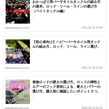
おかっぱり用バーサタイルタックルの組み方
の基本。ロッド・リール・ラインの選び方
（ベイトタックル編）
...
2021-01-21 14:59
matatamacoron.com
【初心者向け】ヘビーバーサタイル用タック
ルの組み方。ロッド、リール、ライン選び。
...
2021-01-18 15:30
matatamacoron.com
巻物ロッドの硬さの選び方。ロッドの弾性と
ルアーのフック形状による、硬さとパワーの
選び方。購入前に確認したいポイント３つ。
...
2020-06-13 22:34
matatamacoron.com