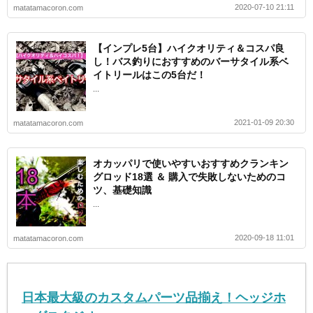
2020-07-10 21:11
matatamacoron.com
【インプレ5台】ハイクオリティ＆コスパ良
し！バス釣りにおすすめのバーサタイル系ベ
イトリールはこの5台だ！
...
2021-01-09 20:30
matatamacoron.com
オカッパリで使いやすいおすすめクランキン
グロッド18選 ＆ 購入で失敗しないためのコ
ツ、基礎知識
...
2020-09-18 11:01
matatamacoron.com
日本最大級のカスタムパーツ品揃え！ヘッジホ