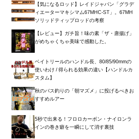
【気になるロッド】レイドジャパン「グラデ
ィエーターマキシマム67MHC-ST」。67MH
ソリッドティップロッドの考察
【レビュー】ガチ旨！味の素「ザ・唐揚げ」
がめちゃくちゃ美味で感動した。
ベイトリールのハンドル長、80/85/90mmの
使いわけ / 得られる効果の違い【ハンドルカ
スタム】
秋のバス釣りの「朝マズメ」に投げるべきお
すすめルアー
5秒で出来る！フロロカーボン・ナイロンラ
インの巻き癖を一瞬にして消す裏技