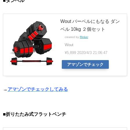
■ダンベル
Wout バーベルにもなる ダン
ベル 10kg ２個セット
created by
Rinker
Wout
¥5,899
2020/4/3 21:06:47
アマゾンでチェック
→
アマゾンでチェックしてみる
■折りたたみ式フラットベンチ