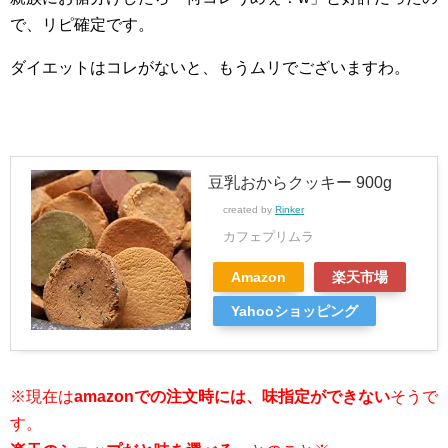
で、リピ確定です。
ダイエットはコレがないと、もうムリでございますわ。
豆乳おからクッキー 900g
created by
Rinker
カフェプリムラ
Amazon
楽天市場
Yahooショッピング
※現在は
amazonでの注文時には、味指定ができない
そうで
す。