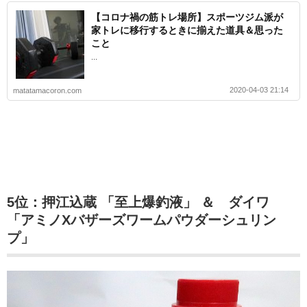
【コロナ禍の筋トレ場所】スポーツジム派が
家トレに移行するときに揃えた道具＆思った
こと
...
2020-04-03 21:14
matatamacoron.com
5位：押江込蔵 「至上爆釣液」 ＆ ダイワ
「アミノXバザーズワームパウダーシュリン
プ」