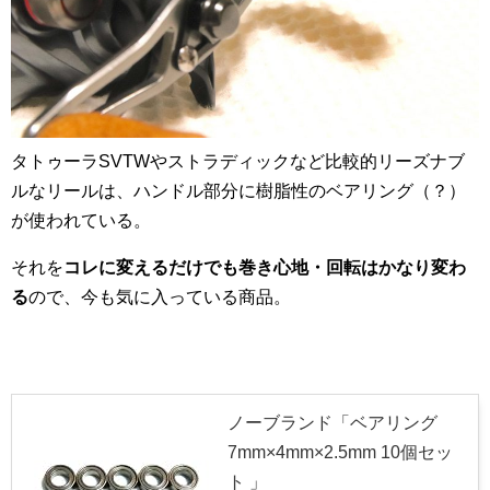
タトゥーラSVTWやストラディックなど比較的リーズナブ
ルなリールは、ハンドル部分に樹脂性のベアリング（？）
が使われている。
それを
コレに変えるだけでも巻き心地・回転はかなり変わ
る
ので、今も気に入っている商品。
ノーブランド「ベアリング
7mm×4mm×2.5mm 10個セッ
ト 」