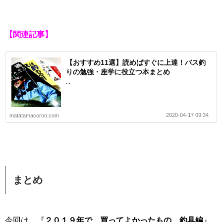
【関連記事】
【おすすめ11選】読めばすぐに上達！バス釣
りの勉強・座学に役立つ本まとめ
...
2020-04-17 09:34
matatamacoron.com
まとめ
今回は、『
２０１９年で、買ってよかったもの 釣具編
』