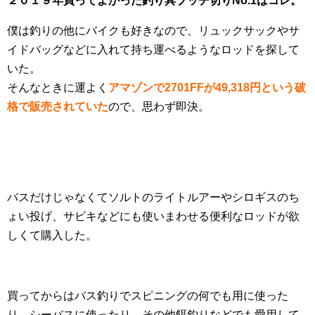
２０１９年買ってよかった釣り具ブッチ切りNo.1はコレ。
僕は釣りの他にバイクも好きなので、リュックサックやサ
イドバッグなどに入れて持ち運べるようなロッドを探して
いた。
そんなときに運よく
アマゾンで2701FFが49,318円という破
格で販売されていた
ので、思わず即決。
バスだけじゃなくてソルトのライトルアーやシロギスのち
ょい投げ、サビキなどにも使いまわせる便利なロッドが欲
しくて購入した。
買ってからはバス釣りでスピニングの何でも用に使った
り、シーバスに使ったり、その他餌釣りなどでも愛用して