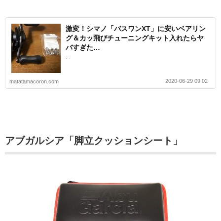
激変！シマノ「バスワンXT」に安いベアリン
グ＆カッ飛びチューニングキット入れたらヤ
バすぎた…
...
2020-06-29 09:02
matatamacoron.com
アブガルシア「脚立クッションシート」