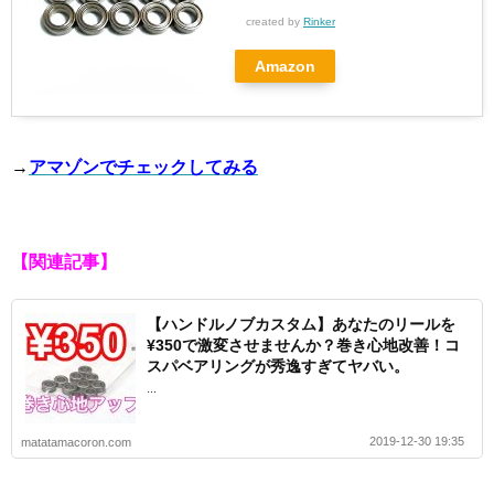
created by
Rinker
Amazon
→
アマゾンでチェックしてみる
【関連記事】
【ハンドルノブカスタム】あなたのリールを
¥350で激変させませんか？巻き心地改善！コ
スパベアリングが秀逸すぎてヤバい。
...
2019-12-30 19:35
matatamacoron.com