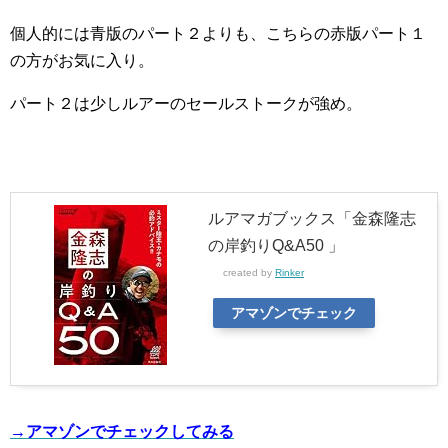
個人的には青版のパート２よりも、こちらの赤版パート１
の方がお気に入り。
パート２は少しルアーのセールストークが強め。
ルアマガブックス「金森隆志
の岸釣りQ&A50 」
created by
Rinker
アマゾンでチェック
→アマゾンでチェックしてみる