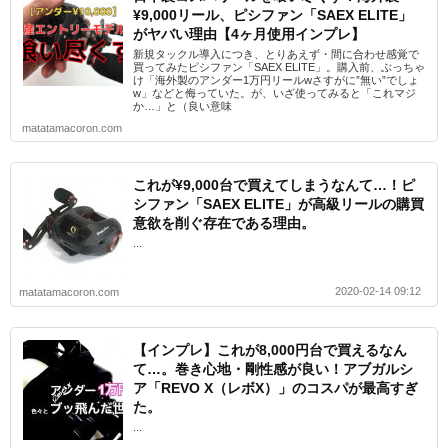
¥9,000リール、ピシファン「SAEX ELITE」
がヤバい理由【4ヶ月使用インプレ】
新規タックル導入につき、とりあえず・間に合わせ感覚で
買ってみたピシファン「SAEX ELITE」。購入前、ぶっちゃ
け「海外製のアンダー1万円リールwさすがに”無い”でしょ
w」などと侮っていた。が、いざ使ってみると「これマジ
か…」と（良い意味
matatamacoron.com
これが¥9,000台で買えてしまうなんて…！ピ
シファン「SAEX ELITE」が高級リールの購買
意欲を削ぐ存在である理由。
...
2020-02-14 09:12
matatamacoron.com
【インプレ】これが8,000円台で買えるなん
て…。巻き心地・剛性感が良い！アブガルシ
ア「REVO X（レボX）」のコスパが最高すぎ
た。
...