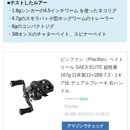
■テストしたルアー
・1.8gシンカーの4.5インチワーム を使ったネコリグ
・4.7gのスモラバ＋小型ホッグワームのトレーラー
・6gのコンパクトジグ
・3/8オンスのチャターベイト、スピナーベイト
ピシファン（Piscifun）ベイト
リール SAEX ELITE 超軽量
167g 日本製12+1BB 7.3：1ギ
ア比 デュアルブレーキ 右ハン
ドル
created by
Rinker
Piscifun
¥9,980
2020/2/22 15:08:07
アマゾンでチェック