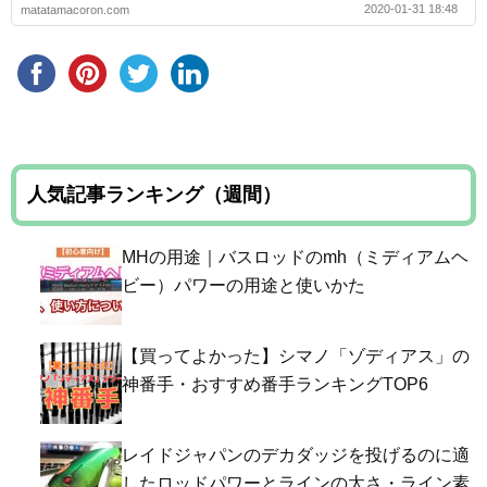
2020-01-31 18:48
matatamacoron.com
人気記事ランキング（週間）
MHの用途｜バスロッドのmh（ミディアムヘ
ビー）パワーの用途と使いかた
【買ってよかった】シマノ「ゾディアス」の
神番手・おすすめ番手ランキングTOP6
レイドジャパンのデカダッジを投げるのに適
したロッドパワーとラインの太さ・ライン素