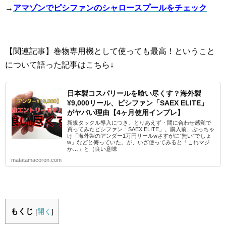
→
アマゾンでピシファンのシャロースプールをチェック
【関連記事】巻物専用機として使っても最高！ということ
について語った記事はこちら↓
日本製コスパリールを喰い尽くす？海外製
¥9,000リール、ピシファン「SAEX ELITE」
がヤバい理由【4ヶ月使用インプレ】
新規タックル導入につき、とりあえず・間に合わせ感覚で
買ってみたピシファン「SAEX ELITE」。購入前、ぶっちゃ
け「海外製のアンダー1万円リールwさすがに”無い”でしょ
w」などと侮っていた。が、いざ使ってみると「これマジ
か…」と（良い意味
matatamacoron.com
もくじ
[
開く
]