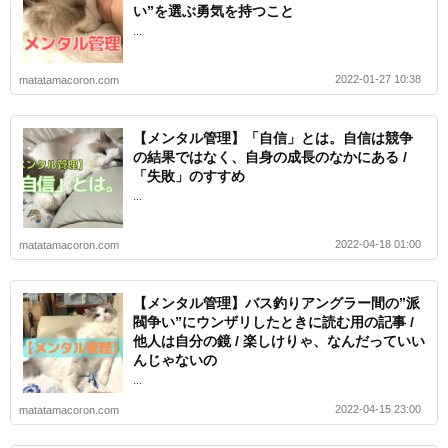
い”を選ぶ勇気を持つこと
...
2022-01-27 10:38
matatamacoron.com
【メンタル管理】「自信」とは。自信は競争
の結果ではなく、自身の成長のなかにある /
「失敗」のすすめ
...
2022-04-18 01:00
matatamacoron.com
【メンタル管理】バス釣りアングラー間の”派
閥争い”にウンザリしたときに読む用の記事 /
他人は自分の鏡 / 楽しけりゃ、なんだっていい
んじゃないの
...
2022-04-15 23:00
matatamacoron.com