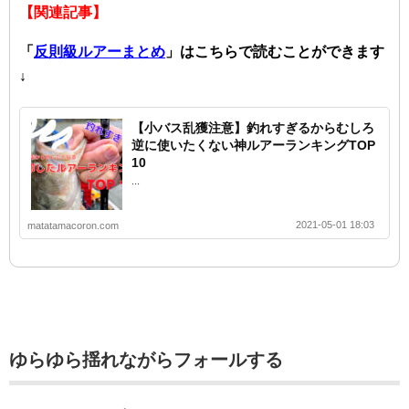
【関連記事】
「
反則級ルアーまとめ
」はこちらで読むことができます
↓
【小バス乱獲注意】釣れすぎるからむしろ
逆に使いたくない神ルアーランキングTOP
10
...
2021-05-01 18:03
matatamacoron.com
ゆらゆら揺れながらフォールする