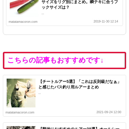
サイズをリグ別にまとめ。瞬テキに合うフ
ックサイズは？
...
2019-11-30 12:14
matatamacoron.com
こちらの記事もおすすめです↓
【チートルアー5選】「これは反則級だなぁ」
と感じたバス釣り用ルアーまとめ
...
2021-09-24 12:00
matatamacoron.com