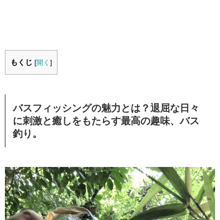
もくじ
[
開く
]
バスフィッシングの魅力とは？退屈な日々
に刺激と癒しをもたらす最高の趣味、バス
釣り。