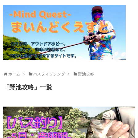
ホーム
バスフィッシング
野池攻略
「
野池攻略
」
一覧