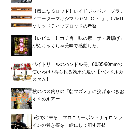
【気になるロッド】レイドジャパン「グラデ
ィエーターマキシマム67MHC-ST」。67MH
ソリッドティップロッドの考察
【レビュー】ガチ旨！味の素「ザ・唐揚げ」
がめちゃくちゃ美味で感動した。
ベイトリールのハンドル長、80/85/90mmの
使いわけ / 得られる効果の違い【ハンドルカ
スタム】
秋のバス釣りの「朝マズメ」に投げるべきお
すすめルアー
5秒で出来る！フロロカーボン・ナイロンラ
インの巻き癖を一瞬にして消す裏技