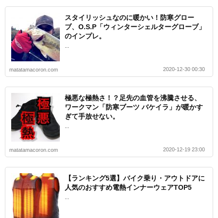
スタイリッシュなのに暖かい！防寒グロー
ブ、O.S.P「ウィンターシェルターグローブ」
のインプレ。
...
2020-12-30 00:30
matatamacoron.com
極悪な極熱さ！？足先の血管を沸騰させる、
ワークマン「防寒ブーツ バケイラ」が暖かす
ぎて手放せない。
...
2020-12-19 23:00
matatamacoron.com
【ランキング5選】バイク乗り・アウトドアに
人気のおすすめ電熱インナーウェアTOP5
...