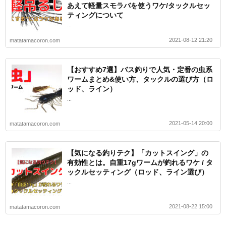
あえて軽量スモラバを使うワケ/タックルセッ
ティングについて
...
2021-08-12 21:20
matatamacoron.com
【おすすめ7選】バス釣りで人気・定番の虫系
ワームまとめ&使い方、タックルの選び方（ロ
ッド、ライン）
...
2021-05-14 20:00
matatamacoron.com
【気になる釣りテク】「カットスイング」の
有効性とは。自重17gワームが釣れるワケ / タ
ックルセッティング（ロッド、ライン選び）
...
2021-08-22 15:00
matatamacoron.com