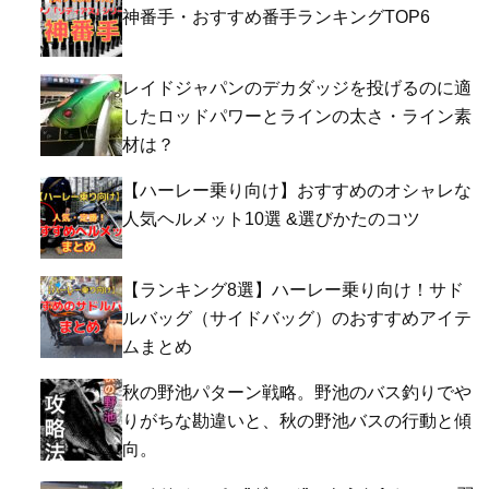
神番手・おすすめ番手ランキングTOP6
レイドジャパンのデカダッジを投げるのに適
したロッドパワーとラインの太さ・ライン素
材は？
【ハーレー乗り向け】おすすめのオシャレな
人気ヘルメット10選 &選びかたのコツ
【ランキング8選】ハーレー乗り向け！サド
ルバッグ（サイドバッグ）のおすすめアイテ
ムまとめ
秋の野池パターン戦略。野池のバス釣りでや
りがちな勘違いと、秋の野池バスの行動と傾
向。