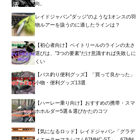
向。
レイドジャパン”ダッジ”のような1オンスの羽
物ルアーを扱うのに適したラインは？
【初心者向け】ベイトリールのラインの太さ
選びは、”3つの要素”だけ意識すれば失敗しに
くい
【バス釣り便利グッズ】「買って良かった」
小物・便利グッズ13選
【ハーレー乗り向け】おすすめの携帯・スマ
ホホルダー5選＆選びかたのコツ
【気になるロッド】レイドジャパン「グラデ
ィエーターマキシマム67MHC-ST」。67MH