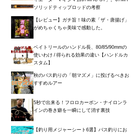
ソリッドティップロッドの考察
【レビュー】ガチ旨！味の素「ザ・唐揚げ」
がめちゃくちゃ美味で感動した。
ベイトリールのハンドル長、80/85/90mmの
使いわけ / 得られる効果の違い【ハンドルカ
スタム】
秋のバス釣りの「朝マズメ」に投げるべきお
すすめルアー
5秒で出来る！フロロカーボン・ナイロンラ
インの巻き癖を一瞬にして消す裏技
【釣り用メジャーシート6選】バス釣りにお