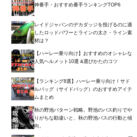
神番手・おすすめ番手ランキングTOP6
レイドジャパンのデカダッジを投げるのに適
したロッドパワーとラインの太さ・ライン素
材は？
【ハーレー乗り向け】おすすめのオシャレな
人気ヘルメット10選 &選びかたのコツ
【ランキング8選】ハーレー乗り向け！サド
ルバッグ（サイドバッグ）のおすすめアイテ
ムまとめ
秋の野池パターン戦略。野池のバス釣りでや
りがちな勘違いと、秋の野池バスの行動と傾
向。