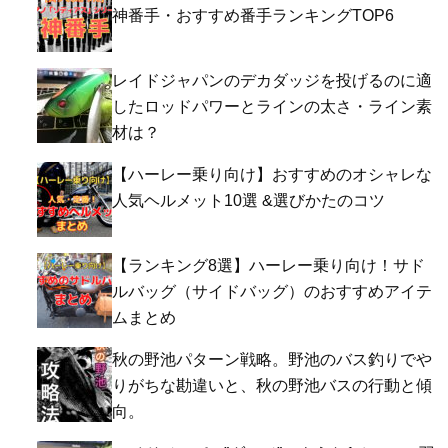
神番手・おすすめ番手ランキングTOP6
レイドジャパンのデカダッジを投げるのに適
したロッドパワーとラインの太さ・ライン素
材は？
【ハーレー乗り向け】おすすめのオシャレな
人気ヘルメット10選 &選びかたのコツ
【ランキング8選】ハーレー乗り向け！サド
ルバッグ（サイドバッグ）のおすすめアイテ
ムまとめ
秋の野池パターン戦略。野池のバス釣りでや
りがちな勘違いと、秋の野池バスの行動と傾
向。