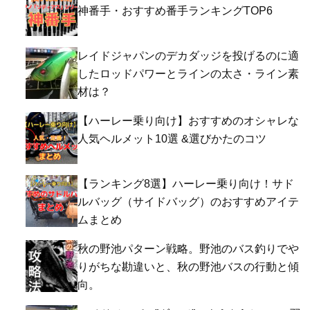
神番手・おすすめ番手ランキングTOP6
レイドジャパンのデカダッジを投げるのに適
したロッドパワーとラインの太さ・ライン素
材は？
【ハーレー乗り向け】おすすめのオシャレな
人気ヘルメット10選 &選びかたのコツ
【ランキング8選】ハーレー乗り向け！サド
ルバッグ（サイドバッグ）のおすすめアイテ
ムまとめ
秋の野池パターン戦略。野池のバス釣りでや
りがちな勘違いと、秋の野池バスの行動と傾
向。