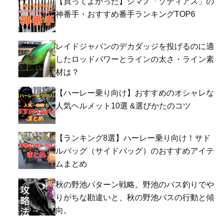
【買ってよかった】シマノ「ゾディアス」の
神番手・おすすめ番手ランキングTOP6
レイドジャパンのデカダッジを投げるのに適
したロッドパワーとラインの太さ・ライン素
材は？
【ハーレー乗り向け】おすすめのオシャレな
人気ヘルメット10選 &選びかたのコツ
【ランキング8選】ハーレー乗り向け！サド
ルバッグ（サイドバッグ）のおすすめアイテ
ムまとめ
秋の野池パターン戦略。野池のバス釣りでや
りがちな勘違いと、秋の野池バスの行動と傾
向。