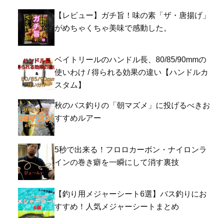
【レビュー】ガチ旨！味の素「ザ・唐揚げ」
がめちゃくちゃ美味で感動した。
ベイトリールのハンドル長、80/85/90mmの
使いわけ / 得られる効果の違い【ハンドルカ
スタム】
秋のバス釣りの「朝マズメ」に投げるべきお
すすめルアー
5秒で出来る！フロロカーボン・ナイロンラ
インの巻き癖を一瞬にして消す裏技
【釣り用メジャーシート6選】バス釣りにお
すすめ！人気メジャーシートまとめ