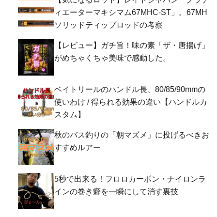
ィエーターマキシマム67MHC-ST」。67MH
ソリッドティップロッドの考察
【レビュー】ガチ旨！味の素「ザ・唐揚げ」
がめちゃくちゃ美味で感動した。
ベイトリールのハンドル長、80/85/90mmの
使いわけ / 得られる効果の違い【ハンドルカ
スタム】
秋のバス釣りの「朝マズメ」に投げるべきお
すすめルアー
5秒で出来る！フロロカーボン・ナイロンラ
インの巻き癖を一瞬にして消す裏技